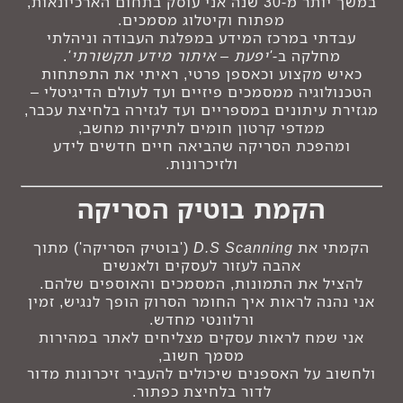
במשך יותר מ-30 שנה אני עוסק בתחום הארכיונאות,
מפתוח וקיטלוג מסמכים.
עבדתי במרכז המידע במפלגת העבודה וניהלתי
מחלקה ב-
'יפעת – איתור מידע תקשורתי'
.
כאיש מקצוע וכאספן פרטי, ראיתי את התפתחות
הטכנולוגיה ממסמכים פיזיים ועד לעולם הדיגיטלי –
מגזירת עיתונים במספריים ועד לגזירה בלחיצת עכבר,
ממדפי קרטון חומים לתיקיות מחשב,
ומהפכת הסריקה שהביאה חיים חדשים לידע
ולזיכרונות.
הקמת בוטיק הסריקה
הקמתי את
D.S Scanning
('בוטיק הסריקה') מתוך
אהבה לעזור לעסקים ולאנשים
להציל את התמונות, המסמכים והאוספים שלהם.
אני נהנה לראות איך החומר הסרוק הופך לנגיש, זמין
ורלוונטי מחדש.
אני שמח לראות עסקים מצליחים לאתר במהירות
מסמך חשוב,
ולחשוב על האספנים שיכולים להעביר זיכרונות מדור
לדור בלחיצת כפתור.